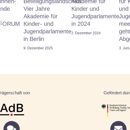
innen-
Beteiligungslandschaft:
Akademie für
für 
nde
Vier Jahre
Kinder und
und
Akademie für
Jugendparlamente
Jug
eFORUM
Kinder- und
in 2024
mee
Jugendparlamente
geh
2. Dezember 2024
in Berlin
Abg
9. Dezember 2025
3. Jun
Trägerschaft von
Gefördert dur