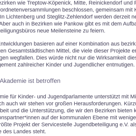
zirken wie Treptow-Köpenick, Mitte, Reinickendorf und 
rordnetenversammlungen beschlossen, gemeinsam mit K
 In Lichtenberg und Steglitz-Zehlendorf werden derzeit 
 Aber auch in Bezirken wie Pankow gibt es mit dem Aufb
iligungsbüros neue Meilensteine zu feiern.
Entwicklungen basieren auf einer Kombination aus bezirkl
n Gesamtstädtischen Mittel, die viele dieser Projekte 
gen wegfallen. Dies würde nicht nur die Wirksamkeit di
ement zahlreicher Kinder und Jugendlicher entmutigen.
Akademie ist betroffen
ie für Kinder- und Jugendparlamente unterstützt mit Mi
och auch wir stehen vor großen Herausforderungen. Kür
beit und die Unterstützung, die wir den Bezirken bieten 
onspartner*innen auf der kommunalen Ebene mit weniger
rößte Projekt der Servicestelle Jugendbeteiligung e.V. a
te des Landes steht.