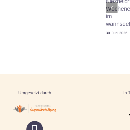
Kiezheld*
Wochene
im
wannse
30. Juni 2026
Umgesetzt durch
In 