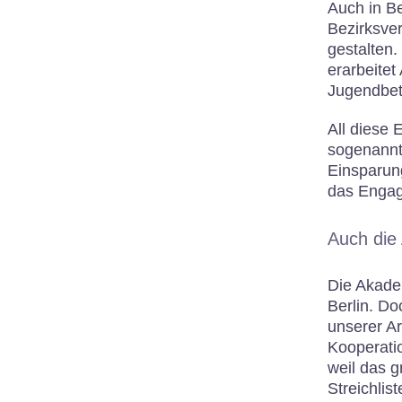
Auch in Be
Bezirksve
gestalten.
erarbeitet
Jugendbete
All diese 
sogenannte
Einsparun
das Engag
Auch die 
Die Akadem
Berlin. D
unserer Ar
Kooperati
weil das g
Streichlis