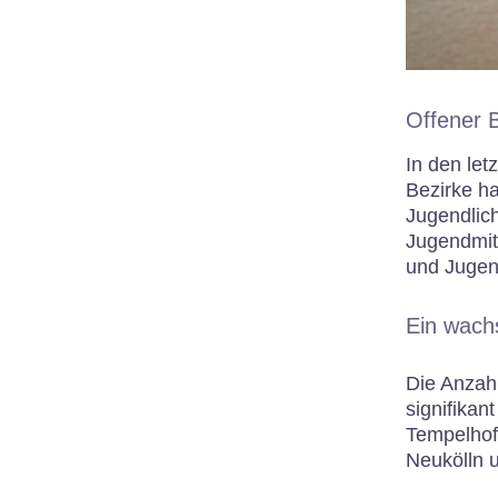
Offener B
In den let
Bezirke h
Jugendlic
Jugendmit
und Jugend
Ein wach
Die Anzahl
signifikan
Tempelhof
Neukölln 