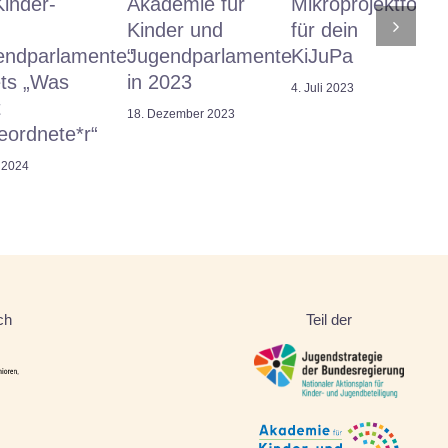
Kinder-
Akademie für
Mikroprojektförd
Kinder und
für dein
endparlamente“
Jugendparlamente
KiJuPa
ts „Was
in 2023
4. Juli 2023
t
18. Dezember 2023
eordnete*r“
i 2024
ch
Teil der