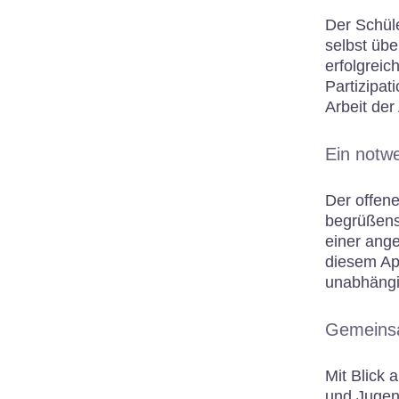
Der Schül
selbst übe
erfolgreic
Partizipat
Arbeit de
Ein notwe
Der offene
begrüßens
einer ange
diesem App
unabhängig
Gemeinsam
Mit Blick 
und Jugend