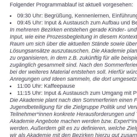
Folgender Programmablauf ist aktuell vorgesehen:
09:30 Uhr: Begrüßung, Kennenlernen, Einführun
09:45 Uhr:
Input & Austausch zum Aufbau und B
In mehreren Bezirken entstehen gerade Kinder- und
Input, wie eine Prozessbegleitung in diesem Kontex
Raum um sich über die aktuellen Stände sowie üb
Lösungsansätze auszutauschen. Die Akademie plant 
zu organisieren, in dem z.B. zukünftig für alle beis
zugänglich gesammelt sind. Nach den Sommerferien s
bei der weiteres Material entstehen soll. Hierfür wü
Anregungen und Ideen sammeln, die dort umgesetz
11:00 Uhr: Kaffeepause
11:15 Uhr:
Input & Austausch zum Umgang mit Po
Die Akademie plant nach den Sommerferien einen 
Jugendbeteiligung für die Zielgruppe Politik und Ve
Teilnehmer*innen konkrete Herausforderungen und 
Akademie Angebote machen werden bzw. Expert*inn
werden. Außerdem gilt es zu definieren, welche Zie
wir als Akademie mit den Bezirken hierzu gut zusa